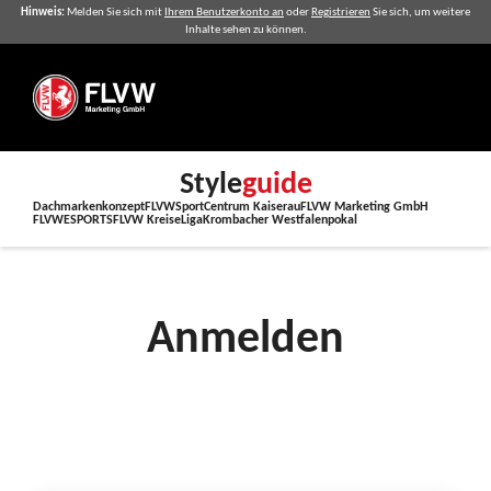
Hinweis:
Melden Sie sich mit
Ihrem Benutzerkonto an
oder
Registrieren
Sie sich, um weitere
Inhalte sehen zu können.
Style
guide
Dachmarkenkonzept
FLVW
SportCentrum Kaiserau
FLVW Marketing GmbH
FLVWESPORTS
FLVW Kreise
Liga
Krombacher Westfalenpokal
Anmelden
Anmelden