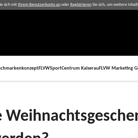
e sich mit
Ihrem Benutzerkonto an
oder
Registrieren
Sie sich, um weitere Inhal
achmarkenkonzept
FLVW
SportCentrum Kaiserau
FLVW Marketing 
die Weihnachtsgeschenke abgeholt werden?
e Weihnachtsgesche