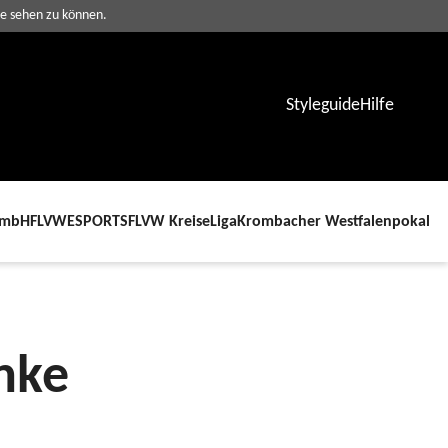
te sehen zu können.
Styleguide
Hilfe
GmbH
FLVWESPORTS
FLVW Kreise
Liga
Krombacher Westfalenpokal
nke