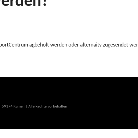
werden?
SportCentrum agbeholt werden oder alternaitv zugesendet we
 59174 Kamen | Alle Rechte vorbehalten