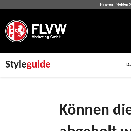
Hinweis:
Melden Si
Style
guide
D
FAQ
Fragen zum Artikel
Können 
Können di