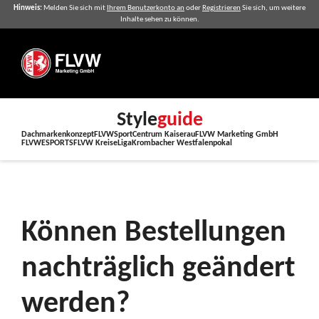
Hinweis:
Melden Sie sich mit
Ihrem Benutzerkonto an
oder
Registrieren
Sie sich, um weitere
Inhalte sehen zu können.
Style
guide
Dachmarkenkonzept
FLVW
SportCentrum Kaiserau
FLVW Marketing GmbH
FLVWESPORTS
FLVW Kreise
Liga
Krombacher Westfalenpokal
FAQ
Fragen zum Artikel
Können Bestellungen nachträglich geändert werden?
Können Bestellungen
nachträglich geändert
werden?